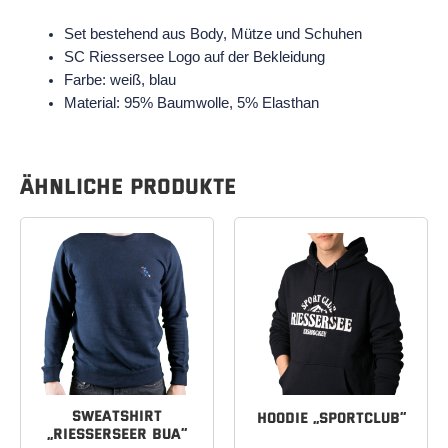
Set bestehend aus Body, Mütze und Schuhen
SC Riessersee Logo auf der Bekleidung
Farbe: weiß, blau
Material: 95% Baumwolle, 5% Elasthan
Ähnliche Produkte
Dieses
Dieses
Produkt
Produkt
weist
weist
mehrere
mehrere
Varianten
Varianten
auf.
auf.
Die
Die
Optionen
Optionen
können
können
Sweatshirt
Hoodie „Sportclub“
„Riesserseer Bua“
auf
auf