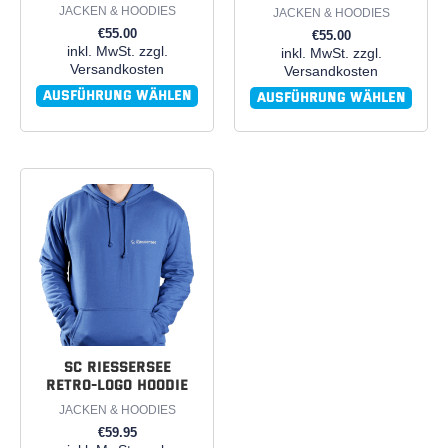
der
der
JACKEN & HOODIES
JACKEN & HOODIES
Produktseite
Produktseite
€
55.00
€
55.00
inkl. MwSt. zzgl.
inkl. MwSt. zzgl.
gewählt
gewählt
Versandkosten
Versandkosten
werden
werden
Ausführung wählen
Ausführung wählen
Dieses
Produkt
weist
mehrere
Varianten
auf.
Die
Optionen
können
SC Riessersee
Retro-Logo Hoodie
auf
der
JACKEN & HOODIES
Produktseite
€
59.95