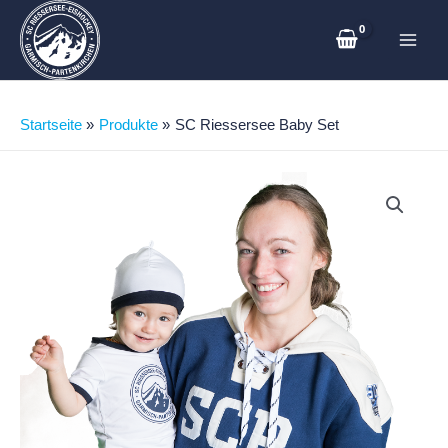
Zum
Main
Inhalt
Men
springen
Startseite
Produkte
SC Riessersee Baby Set
SC
Riessersee
Baby
Set
Menge