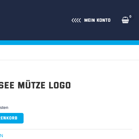
Mein Konto
see Mütze Logo
osten
renkorb
EN