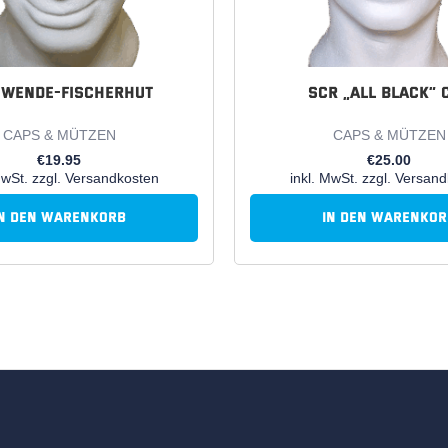
 Wende-Fischerhut
SCR „all black“ 
CAPS & MÜTZEN
CAPS & MÜTZEN
€
19.95
€
25.00
MwSt. zzgl. Versandkosten
inkl. MwSt. zzgl. Versan
In den Warenkorb
In den Warenkor