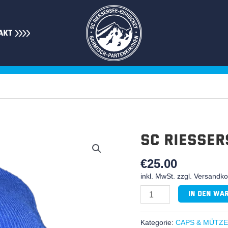
AKT
SC Riesser
SC
Riessersee
€
25.00
Mütze
Logo
inkl. MwSt. zzgl. Versandk
Menge
In den Wa
Kategorie:
CAPS & MÜTZ